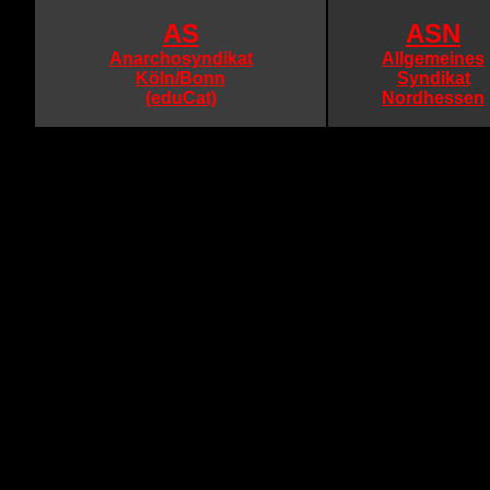
AS
ASN
Anarchosyndikat
Allgemeines
Köln/Bonn
Syndikat
(eduCat)
Nordhessen