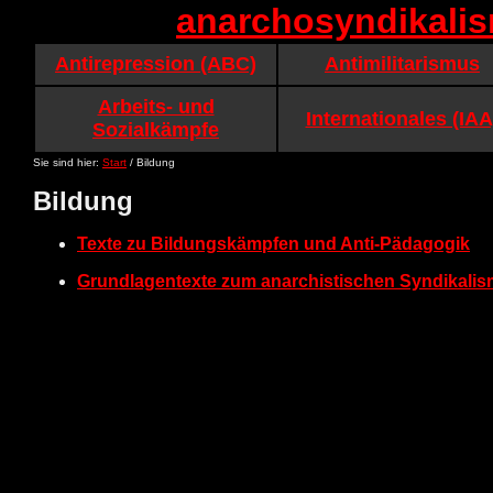
anarchosyndikali
Antirepression (ABC)
Antimilitarismus
Arbeits- und
Internationales (IAA
Sozialkämpfe
Sie sind hier:
Start
/ Bildung
Bildung
Texte zu Bildungskämpfen und Anti-Pädagogik
Grundlagentexte
zum anarchistischen Syndikali