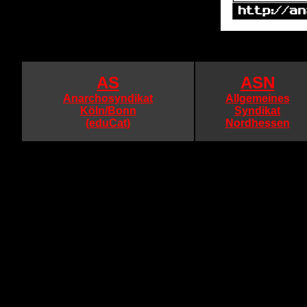
AS
ASN
Anarchosyndikat
Allgemeines
Köln/Bonn
Syndikat
(eduCat)
Nordhessen