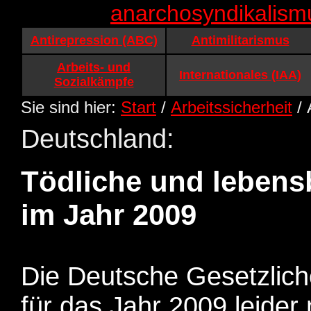
anarchosyndikalism
Antirepression (ABC)
Antimilitarismus
Arbeits- und
Internationales (IAA)
Sozialkämpfe
Sie sind hier:
Start
/
Arbeitssicherheit
/ 
Deutschland:
Tödliche und lebensb
im Jahr 2009
Die Deutsche Gesetzlich
für das Jahr 2009 leide